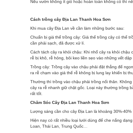
Nếu vườn không ít gió hoặc hoàn toàn không có thì nê
Cách trồng cây Địa Lan Thanh Hoa Sơn
Khi mua cây Địa Lan về cần làm những bước sau:
Chuẩn bị giá thể trồng cây: Giá thể trồng cây có thể tr
cần phải sạch, đã được xử lí.
Cách tách cây ra khỏi chậu: Khi nhổ cây ra khỏi chậu 
rễ bị khô, rễ hỏng, bôi keo liền sẹo vào những vết dậ
Trồng cây: Trồng cây vào chậu phải đặt thẳng để ngọn
ra rễ chạm vào giá thể rễ không bị lung lay khiến bị thu
Thường thì trồng vào chậu phải trồng nổi thân. Không 
cây ra rễ nhanh giữ chặt gốc. Loại này thường trồng bằ
rất tốt.
Chăm Sóc Cây Địa Lan Thanh Hoa Sơn
Lượng sáng cần cho cây Địa Lan là khoảng 30%-40% nê
Hiện nay có rất nhiều loại lưới dùng để che nắng dạn
Loan, Thái Lan, Trung Quốc…