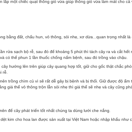
n lắp một chiếc quạt thông gió vừa giúp thông gió vừa làm mát cho cả
ồng bằng đất, chấu hun, vỏ thông, sỏi nhẹ, xơ dừa...quan trọng nhất là 
cần rửa sạch bộ rễ, sau đó để khoảng 5 phút thì tách cây ra và cắt hết
p và có thể phun 1 lần thuốc chống nấm bệnh, sau đó trồng vào chậu.
 cây hướng lên trên giúp cây quang hợp tốt, giữ cho gốc thật chắc phò
i rễ.
nên trồng chìm củ vì sẽ rất dễ gây bị bệnh và bị thối. Giữ được độ ẩm 
ng giá thể vỏ thông trộn lẫn sỏi nhẹ thì giá thể sẽ nhẹ và cây cũng phá
n để cây phát triển tốt nhất chúng ta dùng lưới che nắng.
g dệt kim cho hoa lan được sản xuất tại Việt Nam hoặc nhập khẩu như 