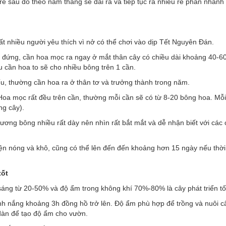
 rễ sau đó theo năm tháng sẽ dài ra và tiếp tục ra nhiều rễ phân nhánh
ất nhiều người yêu thích vì nở có thể chơi vào dịp Tết Nguyên Đán.
đứng, cần hoa mọc ra ngay ở mắt thân cây có chiều dài khoảng 40-6
u cần hoa to sẽ cho nhiều bông trên 1 cần.
u, thường cần hoa ra ở thân tơ và trưởng thành trong năm.
oa mọc rất đều trên cần, thường mỗi cần sẽ có từ 8-20 bông hoa. Mỗ
ng cây).
lương bông nhiều rất dày nên nhìn rất bắt mắt và dễ nhận biết với các
n nóng và khô, cũng có thể lên đến đến khoảng hơn 15 ngày nếu thời 
tốt
sáng từ 20-50% và độ ẩm trong không khí 70%-80% là cây phát triển tố
ánh nắng khoảng 3h đồng hồ trở lên. Độ ẩm phù hợp để trồng và nuôi câ
dàn để tạo độ ẩm cho vườn.