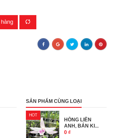
 hàng
SẢN PHẨM CÙNG LOẠI
HOT
HỒNG LIÊN
ANH, BÁN KI...
0 ₫