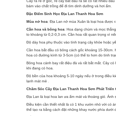
Cây ra rễ ở gốc, rễ cây bắt đầu ra sẽ có rất nhiều đầu
bám vào chất trồng để đi tìm dinh dưỡng và hơi ẩm.
Đặc Điểm Sinh Học Địa Lan Thanh Hoa Sơn
Mùa nở hoa
: Địa Lan nở mùa Xuân là loại hoa được r
Cần hoa và bông hoa
: Hoa dạng chùm và mọc thẳng 
to khoảng từ 0,2-0,3 cm. Cần hoa rất quan trọng vì nế
Độ dày hoa phụ thuộc vào tình trạng cây khỏe hoặc yế
Cần hoa bắt đầu có bông cách gốc khoảng 15-30cm. H
hoa có đường kính từ 3-5cm (có thể to hơn do tình trạ
Bông hoa cánh bay rất điệu đà và rất bắt mắt. Cây có 
khi đang có hoa.
Độ bền của hoa khoảng 5-10 ngày nếu ở trong điều kiệ
lạnh mát mẻ .
Chăm Sóc Cây Địa Lan Thanh Hoa Sơn Phát Triển 
Địa Lan là loại hoa lan ưa ẩm mát và thoáng gió. Ánh 
Điều kiện cần thiết nhất là có 1 khu vườn nhỏ với có 
thể tạo ra bằng cách đặt những khay nước phía dưới 