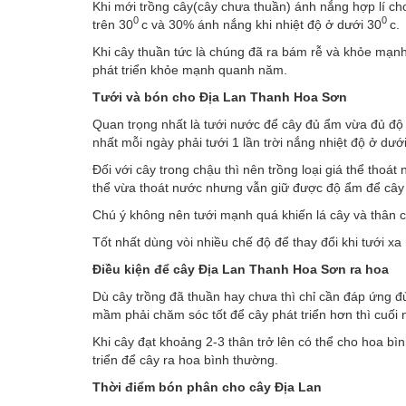
Khi mới trồng cây(cây chưa thuần) ánh nắng hợp lí ch
0
0
trên 30
c và 30% ánh nắng khi nhiệt độ ở dưới 30
c.
Khi cây thuần tức là chúng đã ra bám rễ và khỏe mạnh
phát triển khỏe mạnh quanh năm.
Tưới và bón cho Địa Lan Thanh Hoa Sơn
Quan trọng nhất là tưới nước để cây đủ ẩm vừa đủ độ s
nhất mỗi ngày phải tưới 1 lần trời nắng nhiệt độ ở dướ
Đối với cây trong chậu thì nên trồng loại giá thể thoá
thể vừa thoát nước nhưng vẫn giữ được độ ẩm để cây p
Chú ý không nên tưới mạnh quá khiến lá cây và thân c
Tốt nhất dùng vòi nhiều chế độ để thay đổi khi tưới 
Điều kiện để cây Địa Lan Thanh Hoa Sơn ra hoa
Dù cây trồng đã thuần hay chưa thì chỉ cần đáp ứng đủ 
mầm phải chăm sóc tốt để cây phát triển hơn thì cuối
Khi cây đạt khoảng 2-3 thân trở lên có thể cho hoa bì
triển để cây ra hoa bình thường.
Thời điểm bón phân cho cây Địa Lan