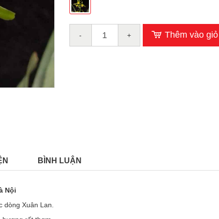
Thêm vào giỏ
-
+
ỆN
BÌNH LUẬN
à Nội
c dòng Xuân Lan.