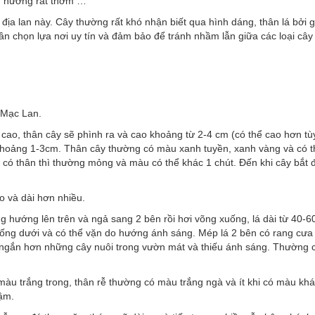
g, hương rất thơm …
 địa lan này. Cây thường rất khó nhận biết qua hình dáng, thân lá bởi 
ần chọn lựa nơi uy tín và đảm bảo để tránh nhầm lẫn giữa các loại cây
 Mạc Lan.
cao, thân cây sẽ phình ra và cao khoảng từ 2-4 cm (có thể cao hơn tù
 khoảng 1-3cm. Thân cây thường có màu xanh tuyền, xanh vàng và có t
 có thân thì thường mỏng và màu có thể khác 1 chút. Đến khi cây bắt 
o và dài hơn nhiều.
g hướng lên trên và ngả sang 2 bên rồi hơi võng xuống, lá dài từ 40-6
uống dưới và có thể vặn do hướng ánh sáng. Mép lá 2 bên có rang cưa 
và ngắn hơn những cây nuôi trong vườn mát và thiếu ánh sáng. Thường 
màu trắng trong, thân rễ thường có màu trắng ngà và ít khi có màu kh
hậm.