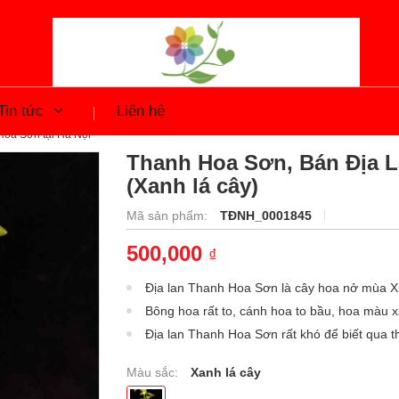
Tin tức
Liên hệ
oa Sơn tại Hà Nội
Thanh Hoa Sơn, Bán Địa L
(Xanh lá cây)
Mã sản phẩm:
TĐNH_0001845
500,000
₫
Địa lan Thanh Hoa Sơn là cây hoa nở mùa X
Bông hoa rất to, cánh hoa to bầu, hoa màu 
Địa lan Thanh Hoa Sơn rất khó để biết qua th
khác...
Màu sắc:
Xanh lá cây