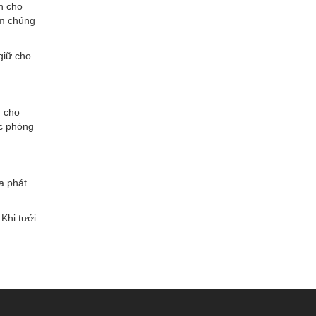
n cho
ăm chúng
giữ cho
h cho
ớc phòng
a phát
Khi tưới