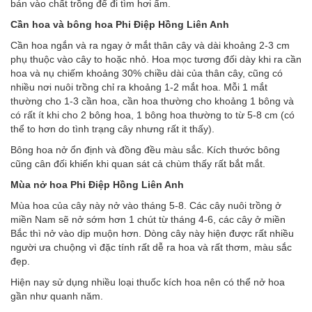
bán vào chất trồng để đi tìm hơi ẩm.
Cần hoa và bông hoa Phi Điệp Hồng Liên Anh
Cần hoa ngắn và ra ngay ở mắt thân cây và dài khoảng 2-3 cm
phụ thuộc vào cây to hoặc nhỏ. Hoa mọc tương đối dày khi ra cần
hoa và nụ chiếm khoảng 30% chiều dài của thân cây, cũng có
nhiều nơi nuôi trồng chỉ ra khoảng 1-2 mắt hoa. Mỗi 1 mắt
thường cho 1-3 cần hoa, cần hoa thường cho khoảng 1 bông và
có rất ít khi cho 2 bông hoa, 1 bông hoa thường to từ 5-8 cm (có
thể to hơn do tình trạng cây nhưng rất it thấy).
Bông hoa nở ổn định và đồng đều màu sắc. Kích thước bông
cũng cân đối khiến khi quan sát cả chùm thấy rất bắt mắt.
Mùa nở hoa Phi Điệp Hồng Liên Anh
Mùa hoa của cây này nở vào tháng 5-8. Các cây nuôi trồng ở
miền Nam sẽ nở sớm hơn 1 chút từ tháng 4-6, các cây ở miền
Bắc thì nở vào dịp muộn hơn. Dòng cây này hiện được rất nhiều
người ưa chuộng vì đặc tính rất dễ ra hoa và rất thơm, màu sắc
đẹp.
Hiện nay sử dụng nhiều loại thuốc kích hoa nên có thể nở hoa
gần như quanh năm.