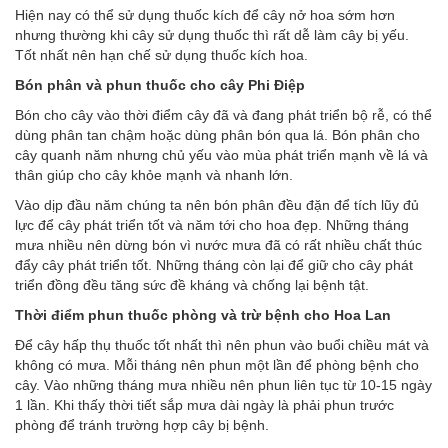
Hiện nay có thể sử dụng thuốc kích để cây nở hoa sớm hơn
nhưng thường khi cây sử dụng thuốc thì rất dễ làm cây bị yếu.
Tốt nhất nên hạn chế sử dụng thuốc kích hoa.
Bón phân và phun thuốc cho cây Phi Điệp
Bón cho cây vào thời điểm cây đã và đang phát triển bộ rễ, có thể
dùng phân tan chậm hoặc dùng phân bón qua lá. Bón phân cho
cây quanh năm nhưng chủ yếu vào mùa phát triển mạnh về lá và
thân giúp cho cây khỏe mạnh và nhanh lớn.
Vào dịp đầu năm chúng ta nên bón phân đều đặn để tích lũy đủ
lực để cây phát triển tốt và năm tới cho hoa đẹp. Những tháng
mưa nhiều nên dừng bón vì nước mưa đã có rất nhiều chất thúc
đẩy cây phát triển tốt. Những tháng còn lại để giữ cho cây phát
triển đồng đều tăng sức đề kháng và chống lại bệnh tật.
Thời điểm phun thuốc phòng và trừ bệnh cho Hoa Lan
Để cây hấp thụ thuốc tốt nhất thì nên phun vào buổi chiều mát và
không có mưa. Mỗi tháng nên phun một lần để phòng bệnh cho
cây. Vào những tháng mưa nhiều nên phun liên tục từ 10-15 ngày
1 lần. Khi thấy thời tiết sắp mưa dài ngày là phải phun trước
phòng để tránh trường hợp cây bị bệnh.