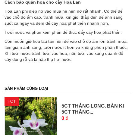
Cách bảo quản hoa cho cây Hoa Lan
Hoa Lan phi điệp nở vào mùa hè nên nở rất nhanh. Có thể để
vào chỗ độ ẩm cao, tránh mưa, kín gió, thắp đèn để ánh sáng
suốt cả ngày và đêm để cây hoa phát triển nhanh hơn.
Tưới nước và phun kèm phân để thúc đẩy cây hoa phát triển.
Còn muốn giữ hoa lâu tàn nên để vào chỗ độ ẩm lớn tránh mưa,
làm giảm ánh sáng, tưới nước ít hơn và không phun phân thuốc.
Khi tưới nước tránh tưới vào hoa, nên tưới vào xung quanh để
cây dùng rễ và lá hấp thụ hơi nước.
SẢN PHẨM CÙNG LOẠI
HOT
5CT THĂNG LONG, BÁN KI
5CT THĂNG...
0 ₫