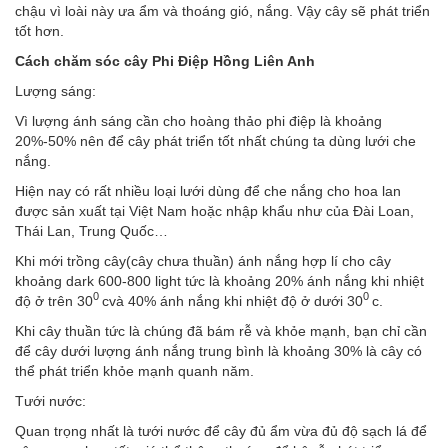
chậu vì loài này ưa ẩm và thoáng gió, nắng. Vậy cây sẽ phát triển
tốt hơn.
Cách chăm sóc cây Phi Điệp Hồng Liên Anh
Lượng sáng:
Vì lượng ánh sáng cần cho hoàng thảo phi điệp là khoảng
20%-50% nên để cây phát triển tốt nhất chúng ta dùng lưới che
nắng.
Hiện nay có rất nhiều loại lưới dùng để che nắng cho hoa lan
được sản xuất tại Việt Nam hoặc nhập khẩu như của Đài Loan,
Thái Lan, Trung Quốc…
Khi mới trồng cây(cây chưa thuần) ánh nắng hợp lí cho cây
khoảng dark 600-800 light tức là khoảng 20% ánh nắng khi nhiệt
0
0
độ ở trên 30
cvà 40% ánh nắng khi nhiệt độ ở dưới 30
c.
Khi cây thuần tức là chúng đã bám rễ và khỏe mạnh, bạn chỉ cần
để cây dưới lượng ánh nắng trung bình là khoảng 30% là cây có
thể phát triển khỏe mạnh quanh năm.
Tưới nước:
Quan trọng nhất là tưới nước để cây đủ ẩm vừa đủ độ sạch lá để