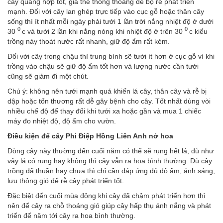
cây quang hợp tốt, giá thể thông thoáng để bộ rễ phát triển
mạnh. Đối với cây lan ghép trực tiếp vào cục gỗ hoặc thân cây
sống thì ít nhất mỗi ngày phải tưới 1 lần trời nắng nhiệt độ ở dưới
0
0
30
c và tưới 2 lần khi nắng nóng khi nhiệt độ ở trên 30
c kiểu
trồng này thoát nước rất nhanh, giữ độ ẩm rất kém.
Đối với cây trong chậu thì trung bình sẽ tưới ít hơn ở cục gỗ vì khi
trồng vào chậu sẽ giữ độ ẩm tốt hơn và lượng nước cần tưới
cũng sẽ giảm đi một chút.
Chú ý: không nên tưới mạnh quá khiến lá cây, thân cây và rễ bị
dập hoặc tổn thương rất dễ gây bệnh cho cây. Tốt nhất dùng vòi
nhiều chế độ để thay đổi khi tưới xa hoặc gần và mua 1 chiếc
máy đo nhiệt độ, độ ẩm cho vườn.
Điều kiện để cây Phi Điệp Hồng Liên Anh nở hoa
Dòng cây này thường đến cuối năm có thể sẽ rụng hết lá, dù như
vậy lá có rụng hay không thì cây vẫn ra hoa bình thường. Dù cây
trồng đã thuần hay chưa thì chỉ cần đáp ứng đủ độ ẩm, ánh sáng,
lưu thông gió để rễ cây phát triển tốt.
Đặc biệt đến cuối mùa đông khi cây đã chậm phát triển hơn thì
nên để cây ra chỗ thoáng gió giúp cây hấp thụ ánh nắng và phát
triển để năm tới cây ra hoa bình thường.