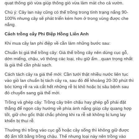
quạt thông gió vừa giúp thông gió vừa làm mát cho cả vườn.
Chú ý: Cây lan này cũng có thể trồng trong tình trạng nắng 90-
100% nhưng cây sẽ phát triển kém hơn ở trong vùng được che
nắng.
Cách trồng cây Phi Điệp Hồng Liên Anh
Khi mua cây lan phi điệp về cần làm những bước sau:
Chuẩn bị giá thể trồng cây: Giá thể trồng cây nên dùng cục gỗ,
dớn miếng, chậu, vỏ thông các loại, rêu giữ ẩm...quan trọng nhất
là giá thể cần phải sạch.
Cách tách cây ra giá thể mới: Cần tưới thật nhiều nước liên tục
vào giò lan chuẩn bị tách cây ra, sau đó để khoảng 20-30 phút thì
bóc từng rễ ra và cắt hết những rễ bị khô hoặc bị sâu bệnh sau
đó chuyển sang giá thể mới.
Trồng và ghép cây: Trồng cây trên chậu hay ghép gỗ phải đặt
thẳng để ngọn cây hướng về phía ánh nắng giúp cây quang hợp
tốt, giữ cho gốc thật chắc phòng khi ra rễ sẽ không bị lung lay
khiến bị thui rễ.
Thường thì trồng vào cục gỗ hoặc cây sống thì không giữ được
độ ẩm tốt bằng trồng chậu. Thế nhưng loại này nên trồng vào