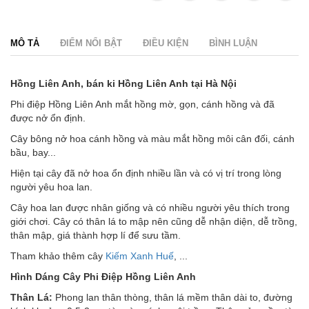
MÔ TẢ
ĐIỂM NỔI BẬT
ĐIỀU KIỆN
BÌNH LUẬN
Hồng Liên Anh, bán ki Hồng Liên Anh tại Hà Nội
Phi điệp Hồng Liên Anh mắt hồng mờ, gọn, cánh hồng và đã
được nở ổn định.
Cây bông nở hoa cánh hồng và màu mắt hồng môi cân đối, cánh
bầu, bay...
Hiện tại cây đã nở hoa ổn định nhiều lần và có vị trí trong lòng
người yêu hoa lan.
Cây hoa lan được nhân giống và có nhiều người yêu thích trong
giới chơi. Cây có thân lá to mập nên cũng dễ nhận diện, dễ trồng,
thân mập, giá thành hợp lí để sưu tầm.
Tham khảo thêm cây
Kiếm Xanh Huế
, ...
Hình Dáng Cây Phi Điệp Hồng Liên Anh
Thân Lá:
Phong lan thân thòng, thân lá mềm thân dài to, đường