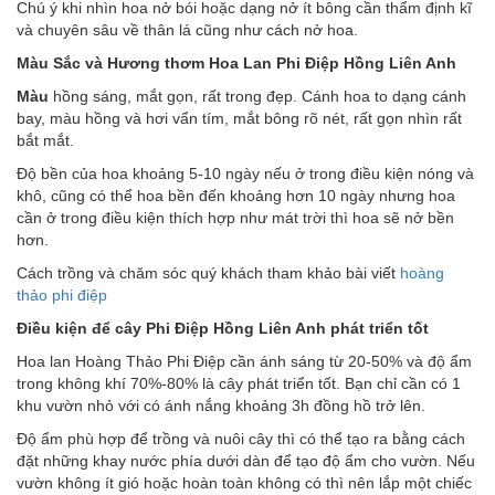
Chú ý khi nhìn hoa nở bói hoặc dạng nở ít bông cần thẩm định kĩ
và chuyên sâu về thân lá cũng như cách nở hoa.
Màu Sắc và Hương thơm Hoa Lan Phi Điệp Hồng Liên Anh
Màu
hồng sáng, mắt gọn, rất trong đẹp. Cánh hoa to dạng cánh
bay, màu hồng và hơi vẩn tím, mắt bông rõ nét, rất gọn nhìn rất
bắt mắt.
Độ bền của hoa khoảng 5-10 ngày nếu ở trong điều kiện nóng và
khô, cũng có thể hoa bền đến khoảng hơn 10 ngày nhưng hoa
cần ở trong điều kiện thích hợp như mát trời thì hoa sẽ nở bền
hơn.
Cách trồng và chăm sóc quý khách tham khảo bài viết
hoàng
thảo phi điệp
Điều kiện để cây Phi Điệp Hồng Liên Anh phát triển tốt
Hoa lan Hoàng Thảo Phi Điệp cần ánh sáng từ 20-50% và độ ẩm
trong không khí 70%-80% là cây phát triển tốt. Bạn chỉ cần có 1
khu vườn nhỏ với có ánh nắng khoảng 3h đồng hồ trở lên.
Độ ẩm phù hợp để trồng và nuôi cây thì có thể tạo ra bằng cách
đặt những khay nước phía dưới dàn để tạo độ ẩm cho vườn. Nếu
vườn không ít gió hoặc hoàn toàn không có thì nên lắp một chiếc