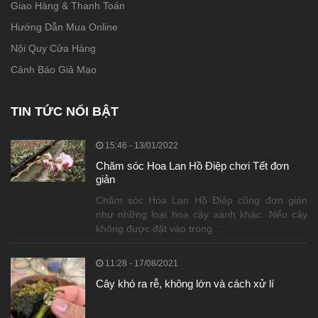
Giao Hàng & Thanh Toán
Hướng Dẫn Mua Online
Nội Quy Cửa Hàng
Cảnh Báo Giả Mạo
TIN TỨC NỔI BẬT
15:46 - 13/01/2022
Chăm sóc Hoa Lan Hồ Điệp chơi Tết đơn
giản
Chăm sóc Hoa Lan Hồ Điệp cũng đơn giản
như những loại hoa cây xanh khác. Nếu cây
không được đặt vào trong...
11:28 - 17/08/2021
Cây khó ra rễ, không lớn và cách xử lí