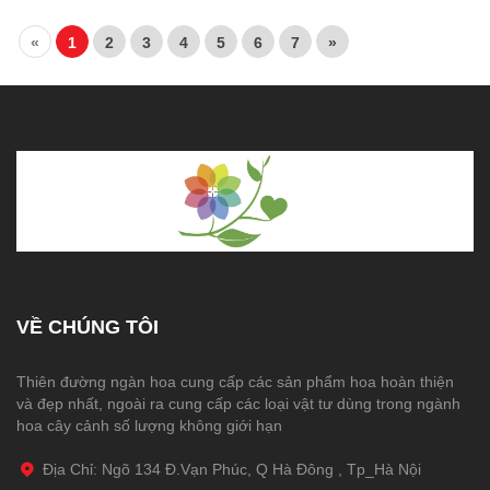
«
1
2
3
4
5
6
7
»
VỀ CHÚNG TÔI
Thiên đường ngàn hoa cung cấp các sản phẩm hoa hoàn thiện
và đẹp nhất, ngoài ra cung cấp các loại vật tư dùng trong ngành
hoa cây cảnh số lượng không giới hạn
Địa Chỉ: Ngõ 134 Đ.Vạn Phúc, Q Hà Đông , Tp_Hà Nội