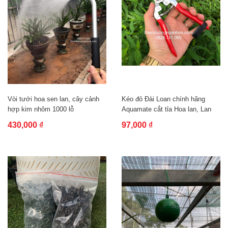
Vòi tưới hoa sen lan, cây cảnh
Kéo đỏ Đài Loan chính hãng
hợp kim nhôm 1000 lỗ
Aquamate cắt tỉa Hoa lan, Lan
kiếm,...
430,000 ₫
97,000 ₫