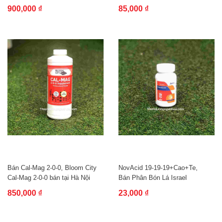
Zinc
900,000 ₫
85,000 ₫
Bán Cal-Mag 2-0-0, Bloom City
NovAcid 19-19-19+Cao+Te,
Cal-Mag 2-0-0 bán tại Hà Nội
Bán Phân Bón Lá Israel
NovAcid
850,000 ₫
23,000 ₫