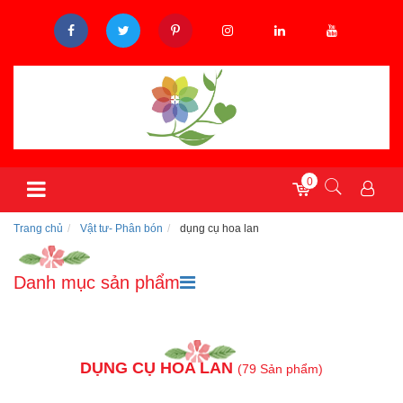
0
Trang chủ
Vật tư- Phân bón
dụng cụ hoa lan
Danh mục sản phẩm
DỤNG CỤ HOA LAN
(79 Sản phẩm)