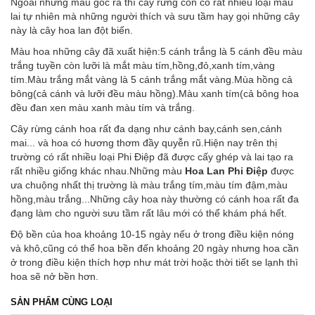
Ngoài những màu gốc ra thì cây rừng còn có rất nhiều loại màu
lai tự nhiên mà những người thích và sưu tầm hay gọi những cây
này là cây hoa lan đột biến.
Màu hoa những cây đã xuất hiện:5 cánh trắng là 5 cánh đều màu
trắng tuyền còn lưỡi là mắt màu tím,hồng,đỏ,xanh tím,vàng
tím.Màu trắng mắt vàng là 5 cánh trắng mắt vàng.Mùa hồng cả
bông(cả cánh và lưỡi đều màu hồng).Màu xanh tím(cả bông hoa
đều đan xen màu xanh màu tím và trắng.
Cây rừng cánh hoa rất đa dạng như cánh bay,cánh sen,cánh
mai... và hoa có hương thơm đầy quyễn rũ.Hiện nay trên thị
trường có rất nhiều loại Phi Điệp đã được cấy ghép và lai tạo ra
rất nhiều giống khác nhau.Những màu
Hoa Lan Phi Điệp
được
ưa chuộng nhất thị trường là màu trắng tím,màu tím đậm,màu
hồng,màu trắng...Những cây hoa này thường có cánh hoa rất đa
đạng làm cho người sưu tầm rất lâu mới có thể khám phá hết.
Độ bền của hoa khoảng 10-15 ngày nếu ở trong điều kiện nóng
và khô,cũng có thể hoa bền đến khoảng 20 ngày nhưng hoa cần
ở trong điều kiện thích hợp như mát trời hoặc thời tiết se lạnh thì
hoa sẽ nở bền hơn.
SẢN PHẨM CÙNG LOẠI