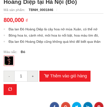
Hoàng Diệp tại Hà Nội (Đỏ)
Mã sản phẩm:
TĐNH_0001846
800,000
₫
Địa lan Đỏ Hoàng Diệp là cây hoa nở mùa Xuân, có thể nở
vào dịp Tết Nguyên Đán.
Bông hoa to, cánh nhỏ, môi hoa to nổi bật, hoa màu tím đỏ,
hương rất thơm …
Địa lan Đỏ Hoàng Diệp cũng không quá khó để biết qua thân
lá loại Địa Lan này vì có nhiều đặc trưng...
Màu sắc:
Đỏ
Thêm vào giỏ hàng
-
+