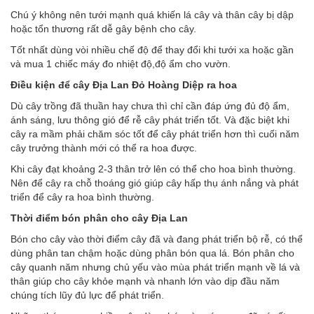
Chú ý không nên tưới mạnh quá khiến lá cây và thân cây bị dập
hoặc tổn thương rất dễ gây bệnh cho cây.
Tốt nhất dùng vòi nhiều chế độ để thay đổi khi tưới xa hoặc gần
và mua 1 chiếc máy đo nhiệt độ,độ ẩm cho vườn.
Điều kiện để cây Địa Lan Đỏ Hoàng Diệp ra hoa
Dù cây trồng đã thuần hay chưa thì chỉ cần đáp ứng đủ độ ẩm,
ánh sáng, lưu thông gió để rễ cây phát triển tốt. Và đặc biệt khi
cây ra mầm phải chăm sóc tốt để cây phát triển hơn thì cuối năm
cây trưởng thành mới có thể ra hoa được.
Khi cây đạt khoảng 2-3 thân trở lên có thể cho hoa bình thường.
Nên để cây ra chỗ thoáng gió giúp cây hấp thụ ánh nắng và phát
triển để cây ra hoa bình thường.
Thời điểm bón phân cho cây Địa Lan
Bón cho cây vào thời điểm cây đã và đang phát triển bộ rễ, có thể
dùng phân tan chậm hoặc dùng phân bón qua lá. Bón phân cho
cây quanh năm nhưng chủ yếu vào mùa phát triển mạnh về lá và
thân giúp cho cây khỏe mạnh và nhanh lớn vào dịp đầu năm
chúng tích lũy đủ lực để phát triển.