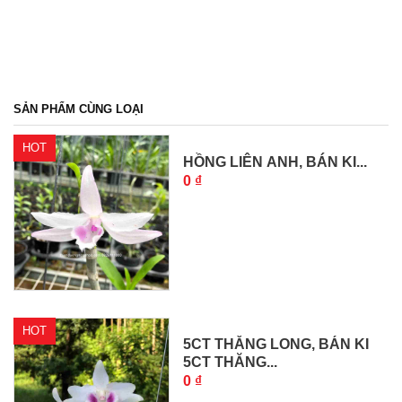
SẢN PHẨM CÙNG LOẠI
HOT
HỒNG LIÊN ANH, BÁN KI...
0 ₫
HOT
5CT THĂNG LONG, BÁN KI
5CT THĂNG...
0 ₫