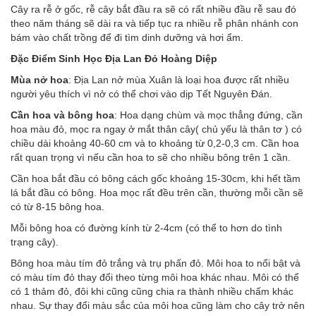
Cây ra rễ ở gốc, rễ cây bắt đầu ra sẽ có rất nhiều đầu rễ sau đó
theo năm tháng sẽ dài ra và tiếp tục ra nhiều rễ phân nhánh con
bám vào chất trồng để đi tìm dinh dưỡng và hơi ẩm.
Đặc Điểm Sinh Học Địa Lan Đỏ Hoàng Diệp
Mùa nở hoa
: Địa Lan nở mùa Xuân là loại hoa được rất nhiều
người yêu thích vì nở có thể chơi vào dịp Tết Nguyên Đán.
Cần hoa và bông hoa
: Hoa dạng chùm và mọc thẳng đứng, cần
hoa màu đỏ, mọc ra ngay ở mắt thân cây( chủ yếu là thân tơ ) có
chiều dài khoảng 40-60 cm và to khoảng từ 0,2-0,3 cm. Cần hoa
rất quan trọng vì nếu cần hoa to sẽ cho nhiều bông trên 1 cần.
Cần hoa bắt đầu có bông cách gốc khoảng 15-30cm, khi hết tầm
lá bắt đầu có bông. Hoa mọc rất đều trên cần, thường mỗi cần sẽ
có từ 8-15 bông hoa.
Mỗi bông hoa có đường kính từ 2-4cm (có thể to hơn do tình
trạng cây).
Bông hoa màu tím đỏ trắng và trụ phấn đỏ. Môi hoa to nổi bật và
có màu tím đỏ thay đổi theo từng môi hoa khác nhau. Môi có thể
có 1 thảm đỏ, đôi khi cũng cũng chia ra thành nhiều chấm khác
nhau. Sự thay đổi màu sắc của môi hoa cũng làm cho cây trở nên