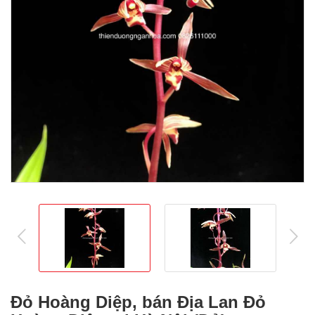
prev
ne
Đỏ Hoàng Diệp, bán Địa Lan Đỏ