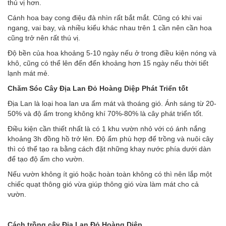
thú vị hơn.
Cánh hoa bay cong điệu đà nhìn rất bắt mắt. Cũng có khi vai
ngang, vai bay, và nhiều kiểu khác nhau trên 1 cần nên cần hoa
cũng trở nên rất thú vị.
Độ bền của hoa khoảng 5-10 ngày nếu ở trong điều kiện nóng và
khô, cũng có thể lên đến đến khoảng hơn 15 ngày nếu thời tiết
lạnh mát mẻ.
Chăm Sóc Cây Địa Lan Đỏ Hoàng Diệp Phát Triển tốt
Địa Lan là loại hoa lan ưa ẩm mát và thoáng gió. Ánh sáng từ 20-
50% và độ ẩm trong không khí 70%-80% là cây phát triển tốt.
Điều kiện cần thiết nhất là có 1 khu vườn nhỏ với có ánh nắng
khoảng 3h đồng hồ trở lên. Độ ẩm phù hợp để trồng và nuôi cây
thì có thể tạo ra bằng cách đặt những khay nước phía dưới dàn
để tạo độ ẩm cho vườn.
Nếu vườn không ít gió hoặc hoàn toàn không có thì nên lắp một
chiếc quạt thông gió vừa giúp thông gió vừa làm mát cho cả
vườn.
Cách trồng cây Địa Lan Đỏ Hoàng Diệp