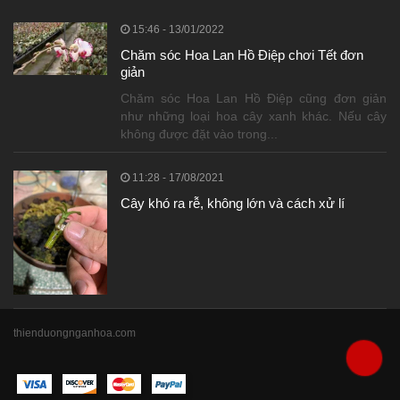
15:46 - 13/01/2022
Chăm sóc Hoa Lan Hồ Điệp chơi Tết đơn
giản
Chăm sóc Hoa Lan Hồ Điệp cũng đơn giản
như những loại hoa cây xanh khác. Nếu cây
không được đặt vào trong...
11:28 - 17/08/2021
Cây khó ra rễ, không lớn và cách xử lí
thienduongnganhoa.com
0826111000
082611100
0826111