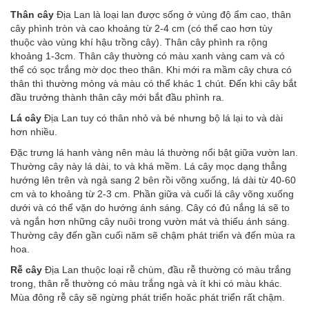
Thân cây
Địa Lan là loại lan được sống ở vùng độ ẩm cao, thân
cây phình tròn và cao khoảng từ 2-4 cm (có thể cao hơn tùy
thuộc vào vùng khí hậu trồng cây). Thân cây phình ra rộng
khoảng 1-3cm. Thân cây thường có màu xanh vàng cam và có
thể có sọc trắng mờ dọc theo thân. Khi mới ra mầm cây chưa có
thân thì thường mỏng và màu có thể khác 1 chút. Đến khi cây bắt
đầu trưởng thành thân cây mới bắt đầu phình ra.
Lá cây
Địa Lan tuy có thân nhỏ và bé nhưng bộ lá lại to và dài
hơn nhiều.
Đặc trưng lá hanh vàng nên màu lá thường nổi bật giữa vườn lan.
Thường cây này lá dài, to và khá mềm. Lá cây mọc dạng thẳng
hướng lên trên và ngả sang 2 bên rồi võng xuống, lá dài từ 40-60
cm và to khoảng từ 2-3 cm. Phần giữa và cuối lá cây võng xuống
dưới và có thể vặn do hướng ánh sáng. Cây có đủ nắng lá sẽ to
và ngắn hơn những cây nuôi trong vườn mát và thiếu ánh sáng.
Thường cây đến gần cuối năm sẽ chậm phát triển và đến mùa ra
hoa.
Rễ cây
Địa Lan thuộc loại rễ chùm, đầu rễ thường có màu trắng
trong, thân rễ thường có màu trắng ngà và ít khi có màu khác.
Mùa đông rễ cây sẽ ngừng phát triển hoăc phát triển rất chậm.