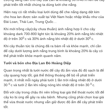
phát triển tốt nhất chúng ta dùng lưới che nắng.
Hiện nay có rất nhiều loại lưới dùng để che nắng dạng dệt kim
cho hoa lan được sản xuất tại Việt Nam hoặc nhập khẩu như của
Đài Loan, Thái Lan, Trung Quốc…
Khi mới trồng cây(cây chưa thuần) ánh nắng hợp lí cho cây
khoảng dark 700-800 light tức là khoảng 20% ánh nắng khi nhiệt
0
0
độ ở trên 30
c và 30% ánh nắng khi nhiệt độ ở dưới 30
c.
Khi cây thuần tức là chúng đã ra bám rễ và khỏe mạnh, chỉ cần
để cây dưới lượng ánh nắng trung bình là khoảng 20% là cây có
thể phát triển khỏe mạnh quanh năm.
Tưới và bón cho Địa Lan Đỏ Hoàng Diệp
Quan trọng nhất là tưới nước để cây đủ ẩm vừa đủ độ sạch lá để
cây quang hợp tốt, giá thể thông thoáng để bộ rễ phát triển
mạnh, ít nhất mỗi ngày phải tưới 1 lần trời nắng nhiệt độ ở dưới
0
0
30
c và tưới 2 lần khi nắng nóng khi nhiệt độ ở trên 30
c.
Đối với cây trong chậu thì nên trồng loại giá thể thoát nước tốt để
cây ko bị úng dễ gây ra sâu bệnh. Nhưng cũng phải chọn loại giá
thể vừa thoát nước nhưng vẫn giữ được độ ẩm để cây phát triển
tốt.