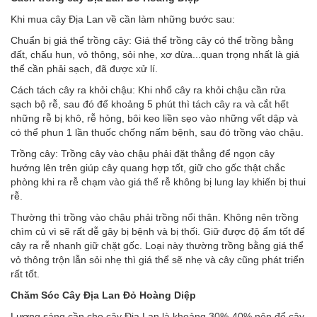
Khi mua cây Địa Lan về cần làm những bước sau:
Chuẩn bị giá thể trồng cây: Giá thể trồng cây có thể trồng bằng
đất, chấu hun, vỏ thông, sỏi nhẹ, xơ dừa...quan trọng nhất là giá
thể cần phải sạch, đã được xử lí.
Cách tách cây ra khỏi chậu: Khi nhổ cây ra khỏi chậu cần rửa
sạch bộ rễ, sau đó để khoảng 5 phút thì tách cây ra và cắt hết
những rễ bị khô, rễ hỏng, bôi keo liền sẹo vào những vết dập và
có thể phun 1 lần thuốc chống nấm bệnh, sau đó trồng vào chậu.
Trồng cây: Trồng cây vào chậu phải đặt thẳng để ngọn cây
hướng lên trên giúp cây quang hợp tốt, giữ cho gốc thật chắc
phòng khi ra rễ chạm vào giá thể rễ không bị lung lay khiến bị thui
rễ.
Thường thì trồng vào chậu phải trồng nổi thân. Không nên trồng
chìm củ vì sẽ rất dễ gây bị bệnh và bị thối. Giữ được độ ẩm tốt để
cây ra rễ nhanh giữ chặt gốc. Loại này thường trồng bằng giá thể
vỏ thông trộn lẫn sỏi nhẹ thì giá thể sẽ nhẹ và cây cũng phát triển
rất tốt.
Chăm Sóc Cây Địa Lan Đỏ Hoàng Diệp
Lượng sáng cần cho cây Địa Lan là khoảng 30%-40% nên để cây