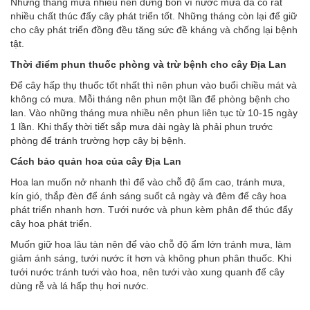
Những tháng mưa nhiều nên dừng bón vì nước mưa đã có rất
nhiều chất thúc đẩy cây phát triển tốt. Những tháng còn lại để giữ
cho cây phát triển đồng đều tăng sức đề kháng và chống lại bệnh
tật.
Thời điểm phun thuốc phòng và trừ bệnh cho cây Địa Lan
Để cây hấp thụ thuốc tốt nhất thì nên phun vào buổi chiều mát và
không có mưa. Mỗi tháng nên phun một lần để phòng bệnh cho
lan. Vào những tháng mưa nhiều nên phun liên tục từ 10-15 ngày
1 lần. Khi thấy thời tiết sắp mưa dài ngày là phải phun trước
phòng để tránh trường hợp cây bị bệnh.
Cách bảo quản hoa của cây Địa Lan
Hoa lan muốn nở nhanh thì để vào chỗ độ ẩm cao, tránh mưa,
kín gió, thắp đèn để ánh sáng suốt cả ngày và đêm để cây hoa
phát triển nhanh hơn. Tưới nước và phun kèm phân để thúc đẩy
cây hoa phát triển.
Muốn giữ hoa lâu tàn nên để vào chỗ độ ẩm lớn tránh mưa, làm
giảm ánh sáng, tưới nước ít hơn và không phun phân thuốc. Khi
tưới nước tránh tưới vào hoa, nên tưới vào xung quanh để cây
dùng rễ và lá hấp thụ hơi nước.