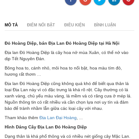
MÔ TẢ
ĐIỂM NỔI BẬT
ĐIỀU KIỆN
BÌNH LUẬN
Đỏ Hoàng Diệp, bán Địa Lan Đỏ Hoàng Diệp tại Hà Nội
Địa lan Đỏ Hoàng Diệp là cây hoa nở mùa Xuân, có thể nở vào
dịp Tết Nguyên Đán.
Bông hoa to, cánh nhỏ, môi hoa to nổi bật, hoa màu tím đỏ,
hương rất thơm …
Địa lan Đỏ Hoàng Diệp cũng không quá khó để biết qua thân lá
loại Địa Lan này vì có đặc trưng lá khá rõ rệt. Cây thường có lá
xanh vàng, chủ yếu màu vàng, lá mềm và có răng cưa ở mép lá.
Nguồn thông tin có rất nhiều và cần chọn lựa nơi uy tín và đảm
bảo để tránh nhầm lẫn giữa các loại cây với nhau.
Tham khảo thêm
Địa Lan Đại Hoàng
, ...
Hình Dáng Cây Địa Lan Đỏ Hoàng Diệp
Dạng thân lá khá phổ thông và có nhiều nét giống cây Mặc Lan.