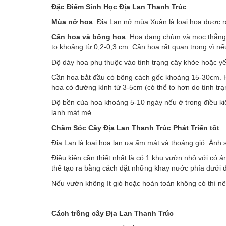
Đặc Điểm Sinh Học Đị
a Lan Thanh Trúc
Mùa nở hoa
: Địa Lan nở mùa Xuân là loại hoa được r
Cần hoa và bông hoa
: Hoa dạng chùm và mọc thẳng 
to khoảng từ 0,2-0,3 cm. Cần hoa rất quan trọng vì nế
Độ dày hoa phụ thuộc vào tình trạng cây khỏe hoặc yế
Cần hoa bắt đầu có bông cách gốc khoảng 15-30cm. H
hoa có đường kính từ 3-5cm (có thể to hơn do tình trạ
Độ bền của hoa khoảng 5-10 ngày nếu ở trong điều kiệ
lạnh mát mẻ .
Chăm Sóc Cây Địa Lan
Thanh Trúc
Phát Triển tốt
Địa Lan là loại hoa lan ưa ẩm mát và thoáng gió. Ánh 
Điều kiện cần thiết nhất là có 1 khu vườn nhỏ với có 
thể tạo ra bằng cách đặt những khay nước phía dưới 
Nếu vườn không ít gió hoặc hoàn toàn không có thì nê
Cách trồng cây Đị
a Lan Thanh Trúc