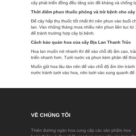
cây phát triển đồng đều tăng sức đề kháng và chống lạ
Thời điểm phun thuốc phòng và trừ bệnh cho cây
Để cây hấp thụ thuốc tốt nhất thì nên phun vào buổi
lan. Vào những tháng mưa nhiều nên phun liên tục từ 1
để tránh trường hợp cây bị bệnh.
Cách bảo quản hoa của cây Đị
a Lan Thanh Trúc
Hoa lan muốn nở nhanh thì để vào chỗ độ ẩm cao, trá
triển nhanh hơn. Tưới nước và phun kèm phân để thúc 
Muốn giữ hoa lâu tàn nên để vào chỗ độ ẩm lớn tránh 
nước tránh tưới vào hoa, nên tưới vào xung quanh để 
VỀ CHÚNG TÔI
Thiên đường ngàn hoa cung cấp các sản phẩm hoa