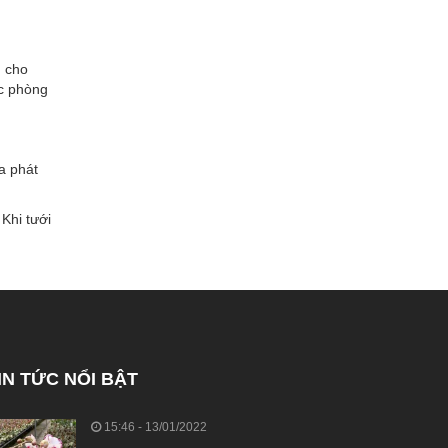
h cho
ớc phòng
a phát
Khi tưới
IN TỨC NỔI BẬT
15:46 - 13/01/2022