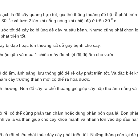
ạch lá để cây quang hợp tốt, giá thể thông thoáng để bộ rễ phát triển
0
0
i 30
c và tưới 2 lần khi nắng nóng khi nhiệt độ ở trên 30
c.
t nước tốt để cây ko bị úng dễ gây ra sâu bệnh. Nhưng cũng phải chọn lo
hát triển tốt.
ây bị dập hoặc tổn thương rất dễ gây bệnh cho cây.
xa hoặc gần và mua 1 chiếc máy đo nhiệt độ,độ ẩm cho vườn.
độ ẩm, ánh sáng, lưu thông gió để rễ cây phát triển tốt. Và đặc biệt kh
 năm cây trưởng thành mới có thể ra hoa được.
nh thường. Nên để cây ra chỗ thoáng gió giúp cây hấp thụ ánh nắng và
 bộ rễ, có thể dùng phân tan chậm hoặc dùng phân bón qua lá. Bón phâ
h về lá và thân giúp cho cây khỏe mạnh và nhanh lớn vào dịp đầu n
 rất nhiều chất thúc đẩy cây phát triển tốt. Những tháng còn lại để 