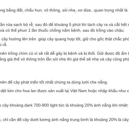
ồng bằng đất, chấu hun, vỏ thông, sỏi nhẹ, xơ dừa...quan trọng nhất là 
cần rửa sạch bộ rễ, sau đó để khoảng 5 phút thì tách cây ra và cắt hết
p và có thể phun 1 lần thuốc chống nấm bệnh, sau đó trồng vào chậu.
 cây hướng lên trên giúp cây quang hợp tốt, giữ cho gốc thật chắc ph
i rễ.
nên trồng chìm củ vì sẽ rất dễ gây bị bệnh và bị thối. Giữ được độ ẩm 
ng giá thể vỏ thông trộn lẫn sỏi nhẹ thì giá thể sẽ nhẹ và cây cũng phá
n để cây phát triển tốt nhất chúng ta dùng lưới che nắng.
g dệt kim cho hoa lan được sản xuất tại Việt Nam hoặc nhập khẩu như 
o cây khoảng dark 700-800 light tức là khoảng 20% ánh nắng khi nhiệt
, chỉ cần để cây dưới lượng ánh nắng trung bình là khoảng 20% là cây