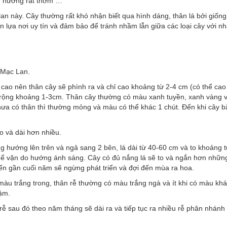
g, hương rất thơm …
a lan này. Cây thường rất khó nhận biết qua hình dáng, thân lá bởi giốn
n lựa nơi uy tín và đảm bảo để tránh nhầm lẫn giữa các loại cây với nh
 Mạc Lan.
cao nên thân cây sẽ phình ra và chỉ cao khoảng từ 2-4 cm (có thể cao
a rộng khoảng 1-3cm. Thân cây thường có màu xanh tuyền, xanh vàng v
ưa có thân thì thường mỏng và màu có thể khác 1 chút. Đến khi cây b
o và dài hơn nhiều.
g hướng lên trên và ngả sang 2 bên, lá dài từ 40-60 cm và to khoảng t
thể vặn do hướng ánh sáng. Cây có đủ nắng lá sẽ to và ngắn hơn nhữn
ến gần cuối năm sẽ ngừng phát triển và đợi đến mùa ra hoa.
màu trắng trong, thân rễ thường có màu trắng ngà và ít khi có màu kh
hậm.
 rễ sau đó theo năm tháng sẽ dài ra và tiếp tục ra nhiều rễ phân nhánh