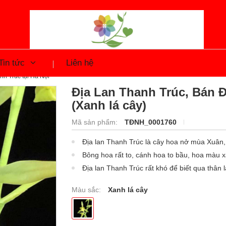
Tin tức
Liên hệ
h Trúc tại Hà Nội
Địa Lan Thanh Trúc, Bán Đ
(Xanh lá cây)
Mã sản phẩm:
TĐNH_0001760
Địa lan Thanh Trúc là cây hoa nở mùa Xuân,
Bông hoa rất to, cánh hoa to bầu, hoa màu 
Địa lan Thanh Trúc rất khó để biết qua thân lá
Màu sắc:
Xanh lá cây