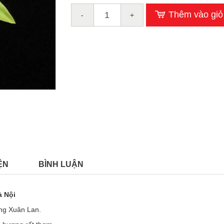
Thêm vào giỏ
-
+
ỆN
BÌNH LUẬN
à Nội
òng Xuân Lan.