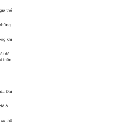
giá thể
 những
òng khi
tốt để
t triển
của Đài
 độ ở
 có thể