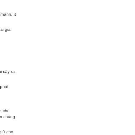
 mạnh, ít
ại giá
i cây ra
 phát
n cho
ăm chúng
giữ cho