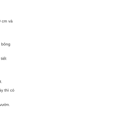
0 cm và
i bông
tiết
t.
y thì có
 vườn.