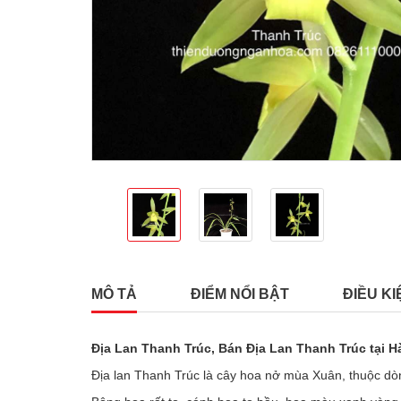
MÔ TẢ
ĐIỂM NỔI BẬT
ĐIỀU KI
Đị
a Lan Thanh Trúc
, Bán Đị
a Lan Thanh Trúc
tại H
Địa lan Thanh Trúc là cây hoa nở mùa Xuân, thuộc d