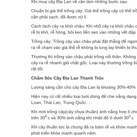
Khi mua cây Địa Lan về cần làm những bước sau:
Chuẩn bị giá thể trồng cây: Giá thể trồng cây có thể tr
cần phải sạch, đã được xử lí.
Cách tách cây ra khỏi chậu: Khi nhổ cây ra khỏi chậu 
rễ bị khô, rễ hỏng, bôi keo liền sẹo vào những vết dậ
Trồng cây: Trồng cây vào chậu phải đặt thẳng để ngọn
ra rễ chạm vào giá thể rễ không bị lung lay khiến bị thu
Thường thì trồng vào chậu phải trồng nổi thân. Không 
cây ra rễ nhanh giữ chặt gốc. Loại này thường trồng bằ
rất tốt.
Chăm Sóc Cây Đị
a Lan Thanh Trúc
Lượng sáng cần cho cây Địa Lan là khoảng 30%-40% nê
Hiện nay có rất nhiều loại lưới dùng để che nắng dạn
Loan, Thái Lan, Trung Quốc…
Khi mới trồng cây(cây chưa thuần) ánh nắng hợp lí ch
0
0
trên 30
c và 30% ánh nắng khi nhiệt độ ở dưới 30
c.
Khi cây thuần tức là chúng đã ra bám rễ và khỏe mạnh
phát triển khỏe mạnh quanh năm.