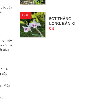
g các cây
au.
HOT
5CT THĂNG
LONG, BÁN KI
5CT THĂNG...
0 ₫
 hơn tùy
à có thể
ắt đầu
ừ 2-4
g cây
ác. Mùa
 con