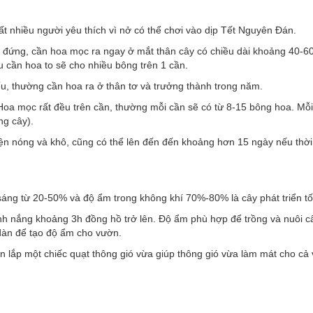
ất nhiều người yêu thích vì nở có thể chơi vào dịp Tết Nguyên Đán.
đứng, cần hoa mọc ra ngay ở mắt thân cây có chiều dài khoảng 40-6
u cần hoa to sẽ cho nhiều bông trên 1 cần.
u, thường cần hoa ra ở thân tơ và trưởng thành trong năm.
oa mọc rất đều trên cần, thường mỗi cần sẽ có từ 8-15 bông hoa. Mỗ
ng cây).
n nóng và khô, cũng có thể lên đến đến khoảng hơn 15 ngày nếu thời 
sáng từ 20-50% và độ ẩm trong không khí 70%-80% là cây phát triển tố
ánh nắng khoảng 3h đồng hồ trở lên. Độ ẩm phù hợp để trồng và nuôi câ
dàn để tạo độ ẩm cho vườn.
n lắp một chiếc quạt thông gió vừa giúp thông gió vừa làm mát cho cả