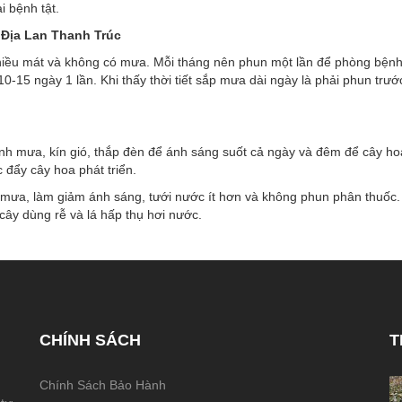
i bệnh tật.
 Đị
a Lan Thanh Trúc
 chiều mát và không có mưa. Mỗi tháng nên phun một lần để phòng bện
0-15 ngày 1 lần. Khi thấy thời tiết sắp mưa dài ngày là phải phun trư
nh mưa, kín gió, thắp đèn để ánh sáng suốt cả ngày và đêm để cây ho
đẩy cây hoa phát triển.
mưa, làm giảm ánh sáng, tưới nước ít hơn và không phun phân thuốc. 
cây dùng rễ và lá hấp thụ hơi nước.
CHÍNH SÁCH
T
Chính Sách Bảo Hành