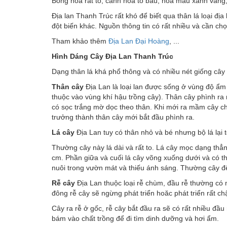
Bông hoa rất to, cánh hoa to bầu, hoa màu xanh vàn
Địa lan Thanh Trúc rất khó để biết qua thân lá loại đị
đột biến khác. Nguồn thông tin có rất nhiều và cần chọ
Tham khảo thêm
Địa Lan Đại Hoàng
, ...
Hình Dáng Cây Đị
a Lan Thanh Trúc
Dạng thân lá khá phổ thông và có nhiều nét giống cây
Thân cây
Địa Lan là loại lan được sống ở vùng độ ẩm 
thuộc vào vùng khí hậu trồng cây). Thân cây phình r
có sọc trắng mờ dọc theo thân. Khi mới ra mầm cây ch
trưởng thành thân cây mới bắt đầu phình ra.
Lá cây
Địa Lan tuy có thân nhỏ và bé nhưng bộ lá lại t
Thường cây này lá dài và rất to. Lá cây mọc dạng thẳn
cm. Phần giữa và cuối lá cây võng xuống dưới và có 
nuôi trong vườn mát và thiếu ánh sáng. Thường cây đ
Rễ cây
Địa Lan thuộc loại rễ chùm, đầu rễ thường có 
đông rễ cây sẽ ngừng phát triển hoăc phát triển rất c
Cây ra rễ ở gốc, rễ cây bắt đầu ra sẽ có rất nhiều đầu
bám vào chất trồng để đi tìm dinh dưỡng và hơi ẩm.