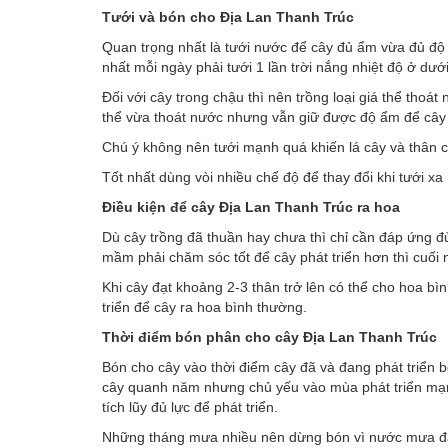
Tưới và bón cho Đị
a Lan Thanh Trúc
Quan trọng nhất là tưới nước để cây đủ ẩm vừa đủ độ s
nhất mỗi ngày phải tưới 1 lần trời nắng nhiệt độ ở dướ
Đối với cây trong chậu thì nên trồng loại giá thể thoá
thể vừa thoát nước nhưng vẫn giữ được độ ẩm để cây p
Chú ý không nên tưới mạnh quá khiến lá cây và thân c
Tốt nhất dùng vòi nhiều chế độ để thay đổi khi tưới 
Điều kiện để cây Đị
a Lan Thanh Trúc
ra hoa
Dù cây trồng đã thuần hay chưa thì chỉ cần đáp ứng đủ 
mầm phải chăm sóc tốt để cây phát triển hơn thì cuối
Khi cây đạt khoảng 2-3 thân trở lên có thể cho hoa bì
triển để cây ra hoa bình thường.
Thời điểm bón phân cho cây Đị
a Lan Thanh Trúc
Bón cho cây vào thời điểm cây đã và đang phát triển
cây quanh năm nhưng chủ yếu vào mùa phát triển mạn
tích lũy đủ lực để phát triển.
Những tháng mưa nhiều nên dừng bón vì nước mưa đã có