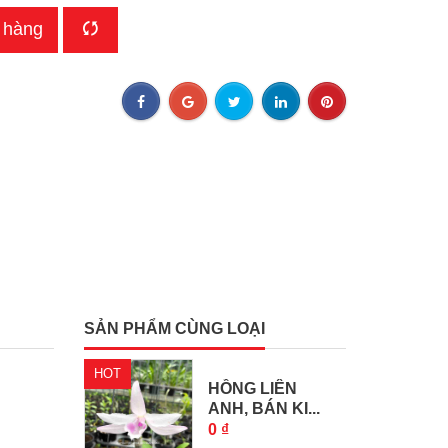
 hàng
SẢN PHẨM CÙNG LOẠI
HOT
HỒNG LIÊN
ANH, BÁN KI...
0 ₫