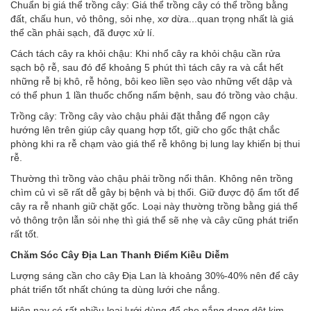
Chuẩn bị giá thể trồng cây: Giá thể trồng cây có thể trồng bằng
đất, chấu hun, vỏ thông, sỏi nhẹ, xơ dừa...quan trọng nhất là giá
thể cần phải sạch, đã được xử lí.
Cách tách cây ra khỏi chậu: Khi nhổ cây ra khỏi chậu cần rửa
sạch bộ rễ, sau đó để khoảng 5 phút thì tách cây ra và cắt hết
những rễ bị khô, rễ hỏng, bôi keo liền sẹo vào những vết dập và
có thể phun 1 lần thuốc chống nấm bệnh, sau đó trồng vào chậu.
Trồng cây: Trồng cây vào chậu phải đặt thẳng để ngọn cây
hướng lên trên giúp cây quang hợp tốt, giữ cho gốc thật chắc
phòng khi ra rễ chạm vào giá thể rễ không bị lung lay khiến bị thui
rễ.
Thường thì trồng vào chậu phải trồng nổi thân. Không nên trồng
chìm củ vì sẽ rất dễ gây bị bệnh và bị thối. Giữ được độ ẩm tốt để
cây ra rễ nhanh giữ chặt gốc. Loại này thường trồng bằng giá thể
vỏ thông trộn lẫn sỏi nhẹ thì giá thể sẽ nhẹ và cây cũng phát triển
rất tốt.
Chăm Sóc Cây Địa Lan Thanh Điểm Kiều Diễm
Lượng sáng cần cho cây Địa Lan là khoảng 30%-40% nên để cây
phát triển tốt nhất chúng ta dùng lưới che nắng.
Hiện nay có rất nhiều loại lưới dùng để che nắng dạng dệt kim