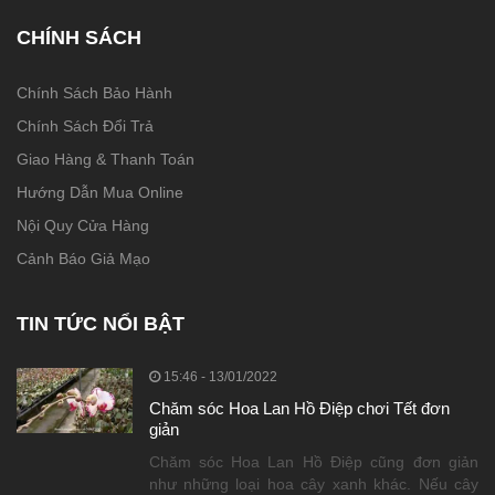
CHÍNH SÁCH
Chính Sách Bảo Hành
Chính Sách Đổi Trả
Giao Hàng & Thanh Toán
Hướng Dẫn Mua Online
Nội Quy Cửa Hàng
Cảnh Báo Giả Mạo
TIN TỨC NỔI BẬT
15:46 - 13/01/2022
Chăm sóc Hoa Lan Hồ Điệp chơi Tết đơn
giản
Chăm sóc Hoa Lan Hồ Điệp cũng đơn giản
như những loại hoa cây xanh khác. Nếu cây