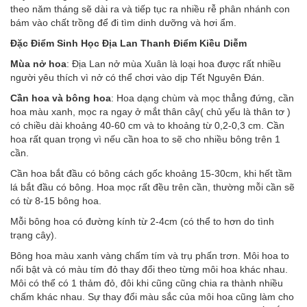
theo năm tháng sẽ dài ra và tiếp tục ra nhiều rễ phân nhánh con
bám vào chất trồng để đi tìm dinh dưỡng và hơi ẩm.
Đặc Điểm Sinh Học Địa Lan Thanh Điểm Kiều Diễm
Mùa nở hoa
: Địa Lan nở mùa Xuân là loại hoa được rất nhiều
người yêu thích vì nở có thể chơi vào dịp Tết Nguyên Đán.
Cần hoa và bông hoa
: Hoa dạng chùm và mọc thẳng đứng, cần
hoa màu xanh, mọc ra ngay ở mắt thân cây( chủ yếu là thân tơ )
có chiều dài khoảng 40-60 cm và to khoảng từ 0,2-0,3 cm. Cần
hoa rất quan trọng vì nếu cần hoa to sẽ cho nhiều bông trên 1
cần.
Cần hoa bắt đầu có bông cách gốc khoảng 15-30cm, khi hết tầm
lá bắt đầu có bông. Hoa mọc rất đều trên cần, thường mỗi cần sẽ
có từ 8-15 bông hoa.
Mỗi bông hoa có đường kính từ 2-4cm (có thể to hơn do tình
trạng cây).
Bông hoa màu xanh vàng chấm tím và trụ phấn trơn. Môi hoa to
nổi bật và có màu tím đỏ thay đổi theo từng môi hoa khác nhau.
Môi có thể có 1 thảm đỏ, đôi khi cũng cũng chia ra thành nhiều
chấm khác nhau. Sự thay đổi màu sắc của môi hoa cũng làm cho