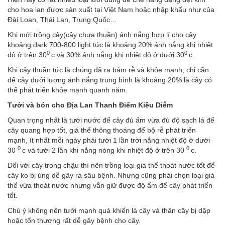
cho hoa lan được sản xuất tại Việt Nam hoặc nhập khẩu như của
Đài Loan, Thái Lan, Trung Quốc…
Khi mới trồng cây(cây chưa thuần) ánh nắng hợp lí cho cây
khoảng dark 700-800 light tức là khoảng 20% ánh nắng khi nhiệt
0
0
độ ở trên 30
c và 30% ánh nắng khi nhiệt độ ở dưới 30
c.
Khi cây thuần tức là chúng đã ra bám rễ và khỏe mạnh, chỉ cần
để cây dưới lượng ánh nắng trung bình là khoảng 20% là cây có
thể phát triển khỏe mạnh quanh năm.
Tưới và bón cho Địa Lan Thanh Điểm Kiều Diễm
Quan trọng nhất là tưới nước để cây đủ ẩm vừa đủ độ sạch lá để
cây quang hợp tốt, giá thể thông thoáng để bộ rễ phát triển
mạnh, ít nhất mỗi ngày phải tưới 1 lần trời nắng nhiệt độ ở dưới
0
0
30
c và tưới 2 lần khi nắng nóng khi nhiệt độ ở trên 30
c.
Đối với cây trong chậu thì nên trồng loại giá thể thoát nước tốt để
cây ko bị úng dễ gây ra sâu bệnh. Nhưng cũng phải chọn loại giá
thể vừa thoát nước nhưng vẫn giữ được độ ẩm để cây phát triển
tốt.
Chú ý không nên tưới mạnh quá khiến lá cây và thân cây bị dập
hoặc tổn thương rất dễ gây bệnh cho cây.