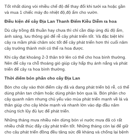
Tốt nhất dùng vòi nhiều chế độ để thay đổi khi tưới xa hoặc gần
và mua 1 chiếc máy đo nhiệt độ,độ ẩm cho vườn.
Điều kiện để cây Địa Lan Thanh Điểm Kiều Diễm ra hoa
Dù cây trồng đã thuần hay chưa thì chỉ cần đáp ứng đủ độ ẩm,
ánh sáng, lưu thông gió để rễ cây phát triển tốt. Và đặc biệt khi
cây ra mầm phải chăm sóc tốt để cây phát triển hơn thì cuối năm
cây trưởng thành mới có thể ra hoa được.
Khi cây đạt khoảng 2-3 thân trở lên có thể cho hoa bình thường.
Nên để cây ra chỗ thoáng gió giúp cây hấp thụ ánh nắng và phát
triển để cây ra hoa bình thường.
Thời điểm bón phân cho cây Địa Lan
Bón cho cây vào thời điểm cây đã và đang phát triển bộ rễ, có thể
dùng phân tan chậm hoặc dùng phân bón qua lá. Bón phân cho
cây quanh năm nhưng chủ yếu vào mùa phát triển mạnh về lá và
thân giúp cho cây khỏe mạnh và nhanh lớn vào dịp đầu năm
chúng tích lũy đủ lực để phát triển.
Những tháng mưa nhiều nên dừng bón vì nước mưa đã có rất
nhiều chất thúc đẩy cây phát triển tốt. Những tháng còn lại để giữ
cho cây phát triển đồng đều tăng sức đề kháng và chống lại bệnh