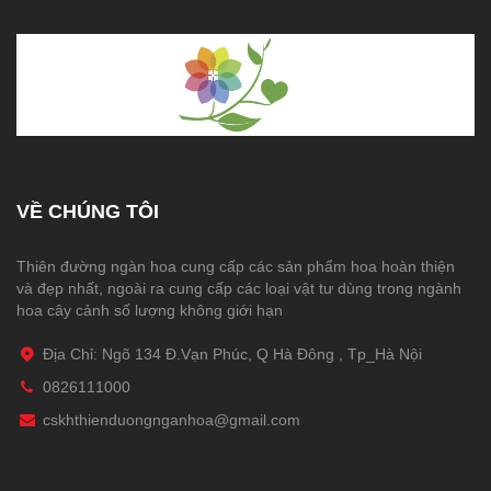
VỀ CHÚNG TÔI
Thiên đường ngàn hoa cung cấp các sản phẩm hoa hoàn thiện
và đẹp nhất, ngoài ra cung cấp các loại vật tư dùng trong ngành
hoa cây cảnh số lượng không giới hạn
Địa Chỉ: Ngõ 134 Đ.Vạn Phúc, Q Hà Đông , Tp_Hà Nội
0826111000
cskhthienduongnganhoa@gmail.com