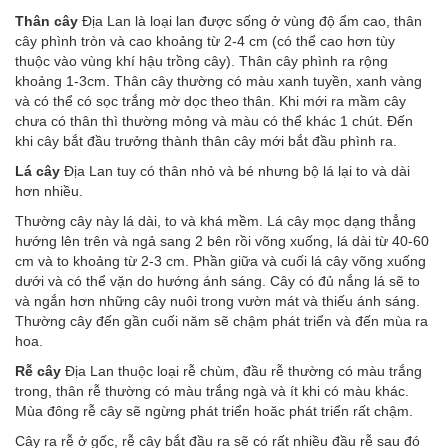
Thân cây
Địa Lan là loại lan được sống ở vùng độ ẩm cao, thân
cây phình tròn và cao khoảng từ 2-4 cm (có thể cao hơn tùy
thuộc vào vùng khí hậu trồng cây). Thân cây phình ra rộng
khoảng 1-3cm. Thân cây thường có màu xanh tuyền, xanh vàng
và có thể có sọc trắng mờ dọc theo thân. Khi mới ra mầm cây
chưa có thân thì thường mỏng và màu có thể khác 1 chút. Đến
khi cây bắt đầu trưởng thành thân cây mới bắt đầu phình ra.
Lá cây
Địa Lan tuy có thân nhỏ và bé nhưng bộ lá lại to và dài
hơn nhiều.
Thường cây này lá dài, to và khá mềm. Lá cây mọc dạng thẳng
hướng lên trên và ngả sang 2 bên rồi võng xuống, lá dài từ 40-60
cm và to khoảng từ 2-3 cm. Phần giữa và cuối lá cây võng xuống
dưới và có thể vặn do hướng ánh sáng. Cây có đủ nắng lá sẽ to
và ngắn hơn những cây nuôi trong vườn mát và thiếu ánh sáng.
Thường cây đến gần cuối năm sẽ chậm phát triển và đến mùa ra
hoa.
Rễ cây
Địa Lan thuộc loại rễ chùm, đầu rễ thường có màu trắng
trong, thân rễ thường có màu trắng ngà và ít khi có màu khác.
Mùa đông rễ cây sẽ ngừng phát triển hoăc phát triển rất chậm.
Cây ra rễ ở gốc, rễ cây bắt đầu ra sẽ có rất nhiều đầu rễ sau đó