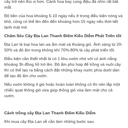
cây trở nên thú vị hơn. Cánh hoa bay cong điệu đà nhìn rất bắt
mắt.
Độ bền của hoa khoảng 5-10 ngày nếu ở trong điều kiện nóng và
khô, cũng có thể lên đến đến khoảng hơn 15 ngày nếu thời tiết
lạnh mát mẻ.
Chăm Sóc Cây Địa Lan Thanh Điểm Kiều Diễm Phát Triển tốt
Địa Lan là loại hoa lan ưa ẩm mát và thoáng gió. Ánh sáng từ 20-
50% và độ ẩm trong không khí 70%-80% là cây phát triển tốt.
Điều kiện cần thiết nhất là có 1 khu vườn nhỏ với có ánh nắng
khoảng 3h đồng hồ trở lên. Độ ẩm phù hợp để trồng và nuôi cây
thì có thể tạo ra bằng cách đặt những khay nước phía dưới dàn
để tạo độ ẩm cho vườn.
Nếu vườn không ít gió hoặc hoàn toàn không có thì nên lắp một
chiếc quạt thông gió vừa giúp thông gió vừa làm mát cho cả
vườn.
Cách trồng cây Địa Lan Thanh Điểm Kiều Diễm
Khi mua cây Địa Lan về cần làm những bước sau: