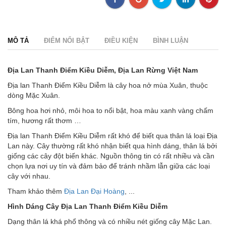
MÔ TẢ
ĐIỂM NỔI BẬT
ĐIỀU KIỆN
BÌNH LUẬN
Địa Lan Thanh Điểm Kiều Diễm, Địa Lan Rừng Việt Nam
Địa lan Thanh Điểm Kiều Diễm là cây hoa nở mùa Xuân, thuộc
dòng Mặc Xuân.
Bông hoa hơi nhỏ, môi hoa to nổi bật, hoa màu xanh vàng chấm
tím, hương rất thơm …
Địa lan Thanh Điểm Kiều Diễm rất khó để biết qua thân lá loại Địa
Lan này. Cây thường rất khó nhận biết qua hình dáng, thân lá bởi
giống các cây đột biến khác. Nguồn thông tin có rất nhiều và cần
chọn lựa nơi uy tín và đảm bảo để tránh nhầm lẫn giữa các loại
cây với nhau.
Tham khảo thêm
Địa Lan Đại Hoàng
, ...
Hình Dáng Cây Địa Lan Thanh Điểm Kiều Diễm
Dạng thân lá khá phổ thông và có nhiều nét giống cây Mặc Lan.