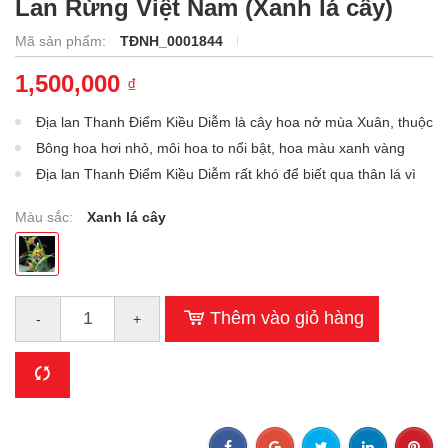
Lan Rừng Việt Nam (Xanh lá cây)
Mã sản phẩm:
TĐNH_0001844
1,500,000
₫
Địa lan Thanh Điểm Kiều Diễm là cây hoa nở mùa Xuân, thuộc
dòng Mặc Xuân.
Bông hoa hơi nhỏ, môi hoa to nổi bật, hoa màu xanh vàng
chấm tím, hương rất thơm …
Địa lan Thanh Điểm Kiều Diễm rất khó để biết qua thân lá vì
rất giống với các cây xanh vàng, điểm...
Màu sắc:
Xanh lá cây
Thêm vào giỏ hàng
-
+