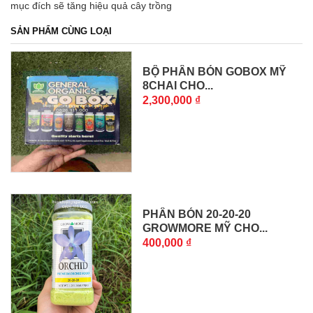
mục đích sẽ tăng hiệu quả cây trồng
SẢN PHẨM CÙNG LOẠI
BỘ PHÂN BÓN GOBOX MỸ
8CHAI CHO...
2,300,000 ₫
PHÂN BÓN 20-20-20
GROWMORE MỸ CHO...
400,000 ₫