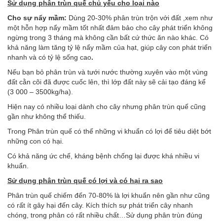
Sử dụng phân trùn quế chủ yếu cho loại nào
Cho sự nẩy mầm:
Dùng 20-30% phân trùn trộn với đất ,xem như
một hỗn hợp nẩy mầm tốt nhất đảm bảo cho cây phát triển không
ngừng trong 3 tháng mà không cần bất cứ thức ăn nào khác. Có
khả năng làm tăng tỷ lệ nẩy mầm của hạt, giúp cây con phát triển
nhanh và có tỷ lệ sống cao
.
Nếu bạn bỏ phân trùn và tưới nước thường xuyên vào một vùng
đất cằn cõi đã được cuốc lên, thì lớp đất này sẽ cải tạo đáng kể
(3 000 – 3500kg/ha).
Hiện nay có nhiều loại dành cho cây nhưng phân trùn quế cũng
gần như không thể thiếu.
Trong Phân trùn quế có thể những vi khuẩn có lợi để tiêu diệt bớt
những con có hại.
Có khả năng ức chế, kháng bệnh chống lại được khá nhiều vi
khuẩn.
Sử dụng phân trùn quế có lợi và có hại ra sao
Phân trùn quế chiếm đến 70-80% là lợi khuẩn nên gần như cũng
có rất ít gây hại đến cây. Kích thích sự phát triển cây nhanh
chóng, trong phân có rất nhiều chất…Sử dụng phân trùn đúng