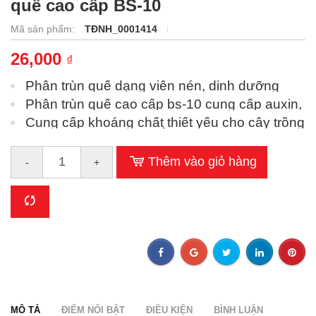
quế cao cấp BS-10
Mã sản phẩm:
TĐNH_0001414
26,000
₫
Phân trùn quế dạng viên nén, dinh dưỡng
sinh học
Phân trùn quế cao cấp bs-10 cung cấp auxin,
cytokinin, gibberelin...
Cung cấp khoáng chất thiết yếu cho cây trồng
sinh trưởng và phát triển
Thêm vào giỏ hàng
-
+
MÔ TẢ
ĐIỂM NỔI BẬT
ĐIỀU KIỆN
BÌNH LUẬN