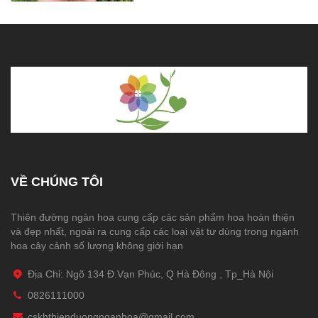
VỀ CHÚNG TÔI
Thiên đường ngàn hoa cung cấp các sản phẩm hoa hoàn thiện
và đẹp nhất, ngoài ra cung cấp các loại vật tư dùng trong ngành
hoa cây cảnh số lượng không giới hạn
Địa Chỉ: Ngõ 134 Đ.Vạn Phúc, Q Hà Đông , Tp_Hà Nội
0826111000
cskhthienduongnganhoa@gmail.com