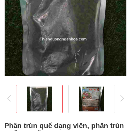
prev
ne
Phân trùn quế dạng viên, phân trùn