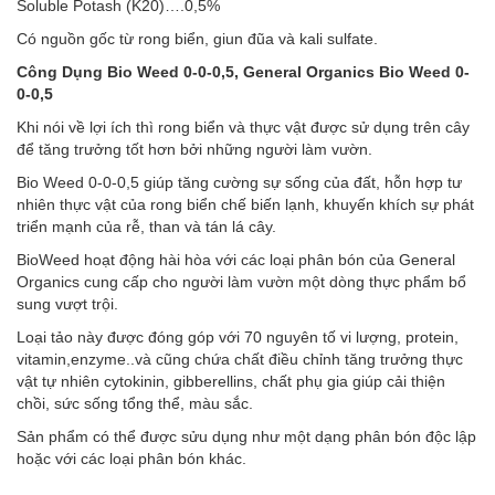
Soluble Potash (K20)….0,5%
Có nguồn gốc từ rong biển, giun đũa và kali sulfate.
Công Dụng Bio Weed 0-0-0,5, General Organics Bio Weed 0-
0-0,5
Khi nói về lợi ích thì rong biển và thực vật được sử dụng trên cây
để tăng trưởng tốt hơn bởi những người làm vườn.
Bio Weed 0-0-0,5 giúp tăng cường sự sống của đất, hỗn hợp tư
nhiên thực vật của rong biển chế biến lạnh, khuyến khích sự phát
triển mạnh của rễ, than và tán lá cây.
BioWeed hoạt động hài hòa với các loại phân bón của General
Organics cung cấp cho người làm vườn một dòng thực phẩm bổ
sung vượt trội.
Loại tảo này được đóng góp với 70 nguyên tố vi lượng, protein,
vitamin,enzyme..và cũng chứa chất điều chỉnh tăng trưởng thực
vật tự nhiên cytokinin, gibberellins, chất phụ gia giúp cải thiện
chồi, sức sống tổng thể, màu sắc.
Sản phẩm có thể được sửu dụng như một dạng phân bón độc lập
hoặc với các loại phân bón khác.