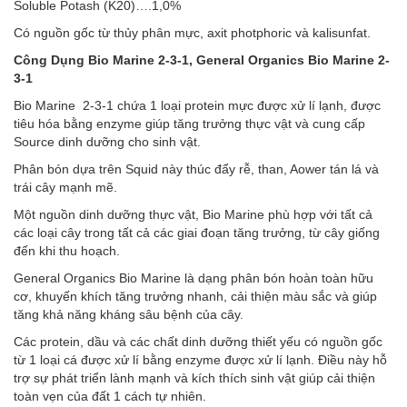
Soluble Potash (K20)….1,0%
Có nguồn gốc từ thủy phân mực, axit photphoric và kalisunfat.
Công Dụng Bio Marine 2-3-1, General Organics Bio Marine 2-
3-1
Bio Marine 2-3-1 chứa 1 loại protein mực được xử lí lạnh, được
tiêu hóa bằng enzyme giúp tăng trưởng thực vật và cung cấp
Source dinh dưỡng cho sinh vật.
Phân bón dựa trên Squid này thúc đẩy rễ, than, Aower tán lá và
trái cây mạnh mẽ.
Một nguồn dinh dưỡng thực vật, Bio Marine phù hợp với tất cả
các loại cây trong tất cả các giai đoạn tăng trưởng, từ cây giống
đến khi thu hoạch.
General Organics Bio Marine là dạng phân bón hoàn toàn hữu
cơ, khuyến khích tăng trưởng nhanh, cải thiện màu sắc và giúp
tăng khả năng kháng sâu bệnh của cây.
Các protein, dầu và các chất dinh dưỡng thiết yếu có nguồn gốc
từ 1 loại cá được xử lí bằng enzyme được xử lí lạnh. Điều này hỗ
trợ sự phát triển lành mạnh và kích thích sinh vật giúp cải thiện
toàn vẹn của đất 1 cách tự nhiên.