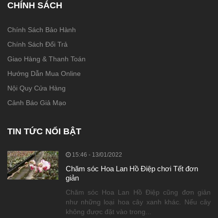
CHÍNH SÁCH
Chính Sách Bảo Hành
Chính Sách Đổi Trả
Giao Hàng & Thanh Toán
Hướng Dẫn Mua Online
Nội Quy Cửa Hàng
Cảnh Báo Giả Mạo
TIN TỨC NỔI BẬT
15:46 - 13/01/2022
Chăm sóc Hoa Lan Hồ Điệp chơi Tết đơn
giản
Chăm sóc Hoa Lan Hồ Điệp cũng đơn giản
như những loại hoa cây xanh khác. Nếu cây
không được đặt vào trong...