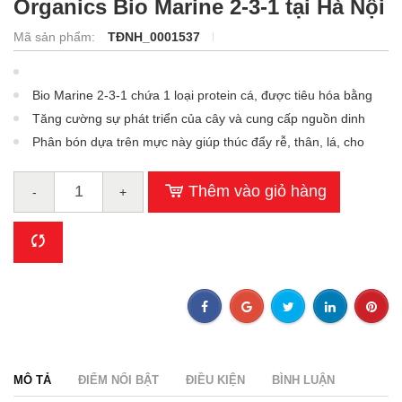
Organics Bio Marine 2-3-1 tại Hà Nội
Mã sản phẩm:
TĐNH_0001537
Bio Marine 2-3-1 chứa 1 loại protein cá, được tiêu hóa bằng
enzyme.
Tăng cường sự phát triển của cây và cung cấp nguồn dinh
dưỡng cho vi sinh vật.
Phân bón dựa trên mực này giúp thúc đẩy rễ, thân, lá, cho
hoa và trái mạnh mẽ.
Thêm vào giỏ hàng
-
+
MÔ TẢ
ĐIỂM NỔI BẬT
ĐIỀU KIỆN
BÌNH LUẬN