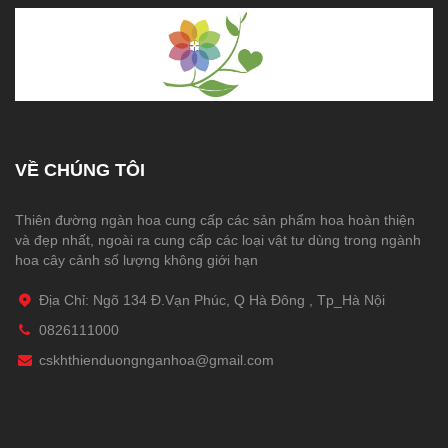
VỀ CHÚNG TÔI
Thiên đường ngàn hoa cung cấp các sản phẩm hoa hoàn thiện
và đẹp nhất, ngoài ra cung cấp các loại vật tư dùng trong ngành
hoa cây cảnh số lượng không giới hạn
Địa Chỉ: Ngõ 134 Đ.Vạn Phúc, Q Hà Đông , Tp_Hà Nội
0826111000
cskhthienduongnganhoa@gmail.com